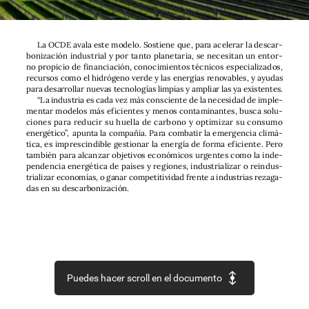
La
OCDE
avala
este
modelo.
Sostiene
que,
para
acelerar
la
descar-
bonización
industrial
y
por
tanto
planetaria,
se
necesitan
un
entor-
no
propicio
de
financiación,
conocimientos
técnicos
especializados,
recursos
como
el
hidrógeno
verde
y
las
energías
renovables,
y
ayudas
para
desarrollar
nuevas
tecnologías
limpias
y
ampliar
las
ya
existentes.
“La
industria
es
cada
vez
más
consciente
de
la
necesidad
de
imple-
mentar
modelos
más
eficientes
y
menos
contaminantes,
busca
solu-
ciones
para
reducir
su
huella
de
carbono
y
optimizar
su
consumo
energético”,
apunta
la
compañía.
Para
combatir
la
emergencia
climá-
tica,
es
imprescindible
gestionar
la
energía
de
forma
eficiente.
Pero
también
para
alcanzar
objetivos
económicos
urgentes
como
la
inde-
pendencia
energética
de
países
y
regiones,
industrializar
o
reindus-
trializar
economías,
o
ganar
competitividad
frente
a
industrias
rezaga-
das
en
su
descarbonización.
Puedes hacer scroll en el documento