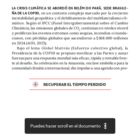
LA
CRISIS
CLIMÁTICA
SE
ABORDÓ
EN
BELÉM
DO
PARÁ,
SEDE
BRASILE-
en
un
contexto
complejo
marcado
por
la
creciente
ÑA
DE
LA
COP30,
inestabilidad
geopolítica
y
el
debilitamiento
del
multilateralismo
cli-
mático.
Según
el
IPCC
(Panel
Intergubernamental
sobre
el
Cambio
Climático),
las
emisiones
globales
de
CO
continúan
en
niveles
récord
2
y
proliferan
los
eventos
extremos
como
sequías,
incendios
o
inunda-
ciones,
con
pérdidas
globales
que
ascendieron
a
$368.000
millones
en
2024
(AON,
2025).
Bajo
el
lema
Global
Mutirão
(Esfuerzo
colectivo
global),
la
Presidencia
de
la
COP30
se
propuso
movilizar
a
las
Partes
y
aunar
fuerzas
para
una
respuesta
mundial
más
eficaz,
rápida
y
rentable
fren-
te
al
desafío.
Su
celebración
en
la
Amazonía,
enclave
simbólico
para
la
comunidad
climática
internacional,
dio
impulso
a
una
agenda
con
pro-
RECUPERAR
EL
TIEMPO
PERDIDO
Puedes hacer scroll en el documento