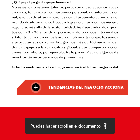
¿Qué
papel
juega
el
equipo
humano?
No
es
sencillo
retener
talento,
pero,
como
decía,
somos
voca-
cionales,
tenemos
un
compromiso
personal,
no
solo
profesio-
nal,
que
puede
atraer
a
jóvenes
con
el
propósito
de
mejorar
el
mundo
desde
su
oficio.
Pueden
lograrlo
en
una
compañía
que
regenera,
más
allá
de
la
sostenibilidad.
Aquí
aprenden
de
exper-
tos
con
20
y
30
años
de
experiencia,
de
técnicos
intermedios
y
talento
junior
en
un
balance
complementario
que
les
ayuda
a
proyectar
sus
carreras.
Integramos
más
de
100
nacionalida-
des
en
equipos
a
la
vez
locales
y
globales
que
comparten
cono-
cimientos.
Ahora,
por
ejemplo,
trabajan
en
Madrid
algunos
de
nuestros
técnicos
peruanos
de
primer
nivel.
Si
tanto
evoluciona
el
sector,
¿cómo
será
el
futuro
negocio
del
agua?
Tenemos
capacidad,
recursos
y
empuje
para
ofrecer
cualquier
solución
en
el
ciclo
integral
de
forma
colaborativa
con
todos
los
TENDENCIAS
DEL
NEGOCIO
ACCIONA
stakeholders
.
Ya
lo
hacemos,
desarrollamos
proyectos
directa-
mente
para
los
usuarios
finales
superando
la
dualidad
cliente
público-cliente
privado
y
subcontratista
privado.
Somos
pio-
neros
en
nuevas
modalidades
de
contrato
que
serán
esencia-
les
para
las
enormes
necesidades
financieras.
Construimos
ese
futuro
en
proyectos
urbanos
de
una
complejidad
técnica
sin
precedentes,
que
se
preparan
para
ese
85%
de
población
urbana
que
alcanzaremos
en
solo
20
años.
Y
proyectamos
infraestructu-
Puedes hacer scroll en el documento
ras
eficientes
frente
a
los
retos
sociales
y
climáticos.
Compañías
como
la
nuestra,
que
aportan
soluciones
reales
inspiradas
en
un
compromiso
social
genuino,
no
solo
van
a
sobrevivir,
serán
las