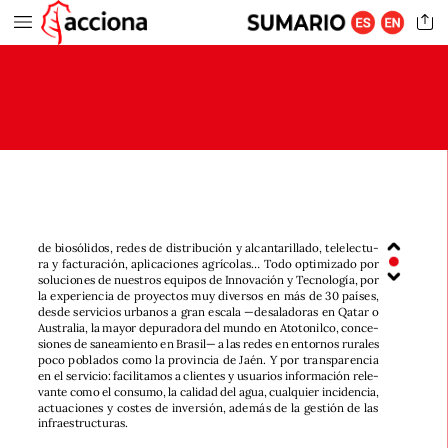
de
biosólidos,
redes
de
distribución
y
alcantarillado,
telelectu-
ra
y
facturación,
aplicaciones
agrícolas…
Todo
optimizado
por
soluciones
de
nuestros
equipos
de
Innovación
y
Tecnología,
por
la
experiencia
de
proyectos
muy
diversos
en
más
de
30
países,
desde
servicios
urbanos
a
gran
escala
—desaladoras
en
Qatar
o
Australia,
la
mayor
depuradora
del
mundo
en
Atotonilco,
conce-
siones
de
saneamiento
en
Brasil—
a
las
redes
en
entornos
rurales
poco
poblados
como
la
provincia
de
Jaén.
Y
por
transparencia
en
el
servicio:
facilitamos
a
clientes
y
usuarios
información
rele-
vante
como
el
consumo,
la
calidad
del
agua,
cualquier
incidencia,
actuaciones
y
costes
de
inversión,
además
de
la
gestión
de
las
infraestructuras.