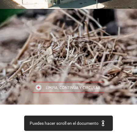
LIMPIA,
CONTINUA
Y
CIRCULAR
Puedes hacer scroll en el documento