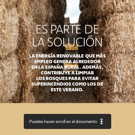
ES
PARTE
DE
LA
SOLUCIÓN
LA
ENERGÍA
RENOVABLE
QUE
MÁS
EMPLEO
GENERA
ALREDEDOR
EN
LA
ESPAÑA
RURAL.
ADEMÁS,
CONTRIBUYE
A
LIMPIAR
LOS
BOSQUES
PARA
EVITAR
SUPERINCENDIOS
COMO
LOS
DE
ESTE
VERANO.
Puedes hacer scroll en el documento