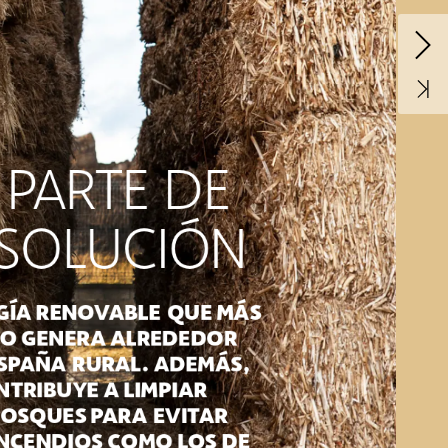
PARTE
DE
SOLUCIÓN
GÍA
RENOVABLE
QUE
MÁS
EO
GENERA
ALREDEDOR
SPAÑA
RURAL.
ADEMÁS,
NTRIBUYE
A
LIMPIAR
BOSQUES
PARA
EVITAR
NCENDIOS
COMO
LOS
DE