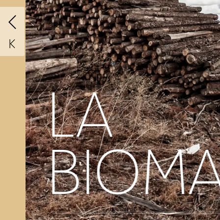
LA
BIOM